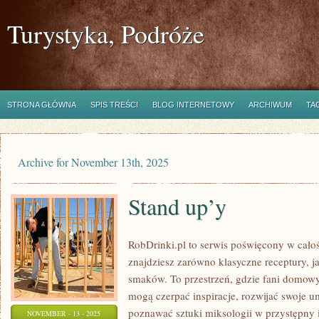
Turystyka, Podróże
STRONA GŁÓWNA
SPIS TREŚCI
BLOG INTERNETOWY
ARCHIWUM
TA
Archive for November 13th, 2025
Stand up’y
RobDrinki.pl to serwis poświęcony w cało
znajdziesz zarówno klasyczne receptury, j
smaków. To przestrzeń, gdzie fani domowy
mogą czerpać inspiracje, rozwijać swoje u
poznawać sztuki miksologii w przystępny 
NOVEMBER - 13 - 2025