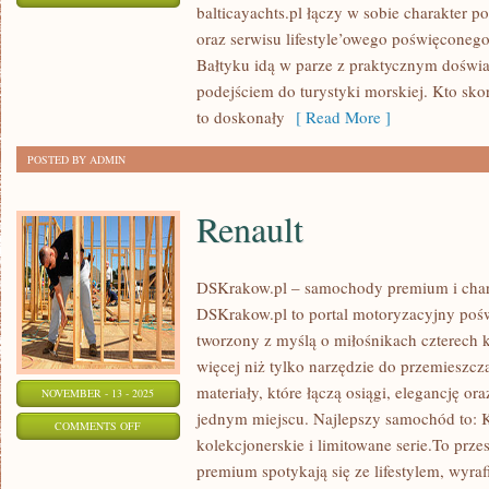
balticayachts.pl łączy w sobie charakter 
REJSY
oraz serwisu lifestyle’owego poświęconego
TEMATYCZNE
Bałtyku idą w parze z praktycznym doświ
podejściem do turystyki morskiej. Kto skor
to doskonały
[ Read More ]
POSTED BY ADMIN
Renault
DSKrakow.pl – samochody premium i chara
DSKrakow.pl to portal motoryzacyjny poś
tworzony z myślą o miłośnikach czterech k
więcej niż tylko narzędzie do przemieszcza
materiały, które łączą osiągi, elegancję o
NOVEMBER - 13 - 2025
jednym miejscu. Najlepszy samochód to: K
ON
COMMENTS OFF
kolekcjonerskie i limitowane serie.To prz
RENAULT
premium spotykają się ze lifestylem, wyr