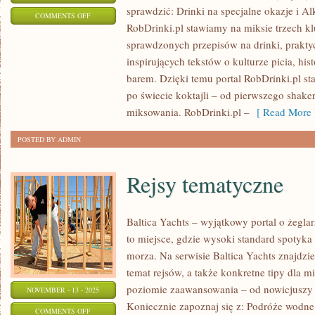
sprawdzić: Drinki na specjalne okazje i Al
ON
COMMENTS OFF
RobDrinki.pl stawiamy na miksie trzech 
STAND
sprawdzonych przepisów na drinki, prakt
UP’Y
inspirujących tekstów o kulturze picia, hist
barem. Dzięki temu portal RobDrinki.pl s
po świecie koktajli – od pierwszego shak
miksowania. RobDrinki.pl –
[ Read More 
POSTED BY ADMIN
Rejsy tematyczne
Baltica Yachts – wyjątkowy portal o żeglar
to miejsce, gdzie wysoki standard spotyka
morza. Na serwisie Baltica Yachts znajdzie
temat rejsów, a także konkretne tipy dla
poziomie zaawansowania – od nowicjuszy
NOVEMBER - 13 - 2025
Koniecznie zapoznaj się z: Podróże wodne 
ON
COMMENTS OFF