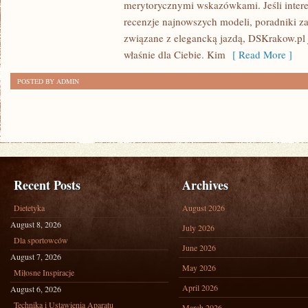
merytorycznymi wskazówkami. Jeśli intere
recenzje najnowszych modeli, poradniki za
związane z elegancką jazdą, DSKrakow.pl
właśnie dla Ciebie. Kim
[ Read More ]
POSTED BY ADMIN
Recent Posts
Archives
Dietetyka
August 2026
August 8, 2026
July 2026
Dla sportowców
June 2026
August 7, 2026
May 2026
Miłosne Inspiracje
April 2026
August 6, 2026
Technika i Ustawienia Aparatu
March 2026