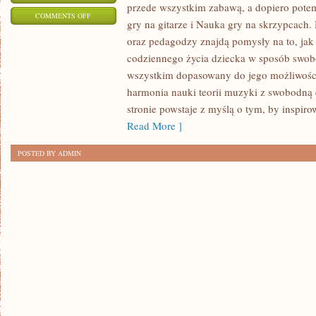
przede wszystkim zabawą, a dopiero pot
ON
COMMENTS OFF
gry na gitarze i Nauka gry na skrzypcach
JAK
oraz pedagodzy znajdą pomysły na to, ja
KOMPONOWAĆ
codziennego życia dziecka w sposób swob
WŁASNE
wszystkim dopasowany do jego możliwośc
UTWORY?
harmonia nauki teorii muzyki z swobodną 
I
stronie powstaje z myślą o tym, by inspir
MUZYCZNE
Read More ]
RECENZJE
POSTED BY ADMIN
I
POLECENIA