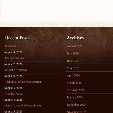
Recent Posts
Archives
Dietetyka
August 2026
August 8, 2026
July 2026
Dla sportowców
June 2026
August 7, 2026
May 2026
Miłosne Inspiracje
April 2026
August 6, 2026
Technika i Ustawienia Aparatu
March 2026
August 5, 2026
February 2026
Trenuj z Pasją
January 2026
August 4, 2026
December 2025
Andy (Ameryka Południowa)
August 3, 2026
November 2025