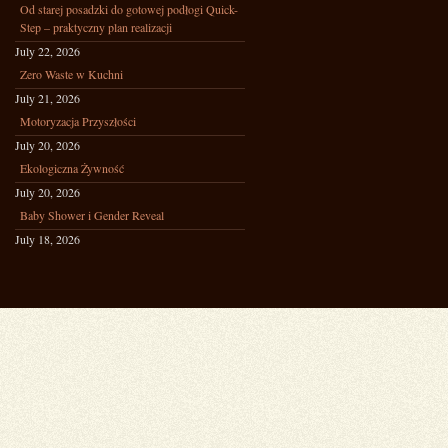
Od starej posadzki do gotowej podłogi Quick-
Step – praktyczny plan realizacji
July 22, 2026
Zero Waste w Kuchni
July 21, 2026
Motoryzacja Przyszłości
July 20, 2026
Ekologiczna Żywność
July 20, 2026
Baby Shower i Gender Reveal
July 18, 2026