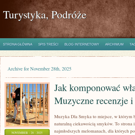
Turystyka, Podróże
STRONA GŁÓWNA
SPIS TREŚCI
BLOG INTERNETOWY
ARCHIWUM
TA
Archive for November 28th, 2025
Jak komponować wła
Muzyczne recenzje i
Muzyka Dla Smyka to miejsce, w którym b
naturalną ciekawością smyków. To strona 
najmłodszych melomanach, dla których p
NOVEMBER - 28 - 2025