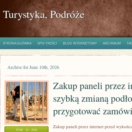
Turystyka, Podróże
STRONA GŁÓWNA
SPIS TREŚCI
BLOG INTERNETOWY
ARCHIWUM
TA
Archive for June 10th, 2026
Zakup paneli przez i
szybką zmianą podło
przygotować zamówi
Zakup paneli przez internet przed wykońc
JUNE - 10 - 2026