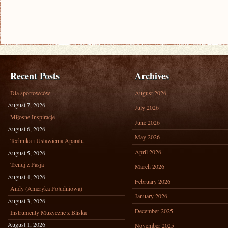
Recent Posts
Archives
Dla sportowców
August 2026
August 7, 2026
July 2026
Miłosne Inspiracje
June 2026
August 6, 2026
May 2026
Technika i Ustawienia Aparatu
April 2026
August 5, 2026
Trenuj z Pasją
March 2026
August 4, 2026
February 2026
Andy (Ameryka Południowa)
January 2026
August 3, 2026
December 2025
Instrumenty Muzyczne z Bliska
August 1, 2026
November 2025