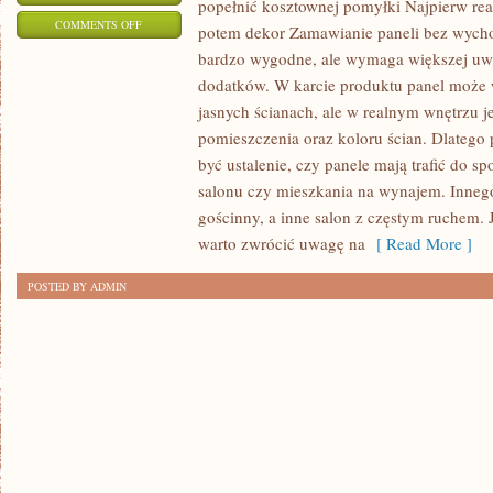
popełnić kosztownej pomyłki Najpierw rea
ON
COMMENTS OFF
potem dekor Zamawianie paneli bez wych
ZAKUP
bardzo wygodne, ale wymaga większej uw
PANELI
dodatków. W karcie produktu panel może 
PRZEZ
jasnych ścianach, ale w realnym wnętrzu j
INTERNET
pomieszczenia oraz koloru ścian. Dlateg
PRZED
być ustalenie, czy panele mają trafić do s
salonu czy mieszkania na wynajem. Innego
SZYBKĄ
gościnny, a inne salon z częstym ruchem. 
ZMIANĄ
warto zwrócić uwagę na
[ Read More ]
PODŁOGI:
JAK
POSTED BY ADMIN
DOBRZE
PRZYGOTOWAĆ
ZAMÓWIENIE