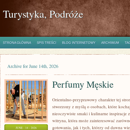
Turystyka, Podróże
STRONA GŁÓWNA
SPIS TREŚCI
BLOG INTERNETOWY
ARCHIWUM
TA
Archive for June 14th, 2026
Perfumy Męskie
Orientalno-przyprawowy charakter tej stron
stworzony z myślą o osobach, które kocha
nieoczywiste smaki i kulinarne inspiracje 
witryna, która może zainteresować zarów
gotowania, jak i tych, którzy od dawna w
JUNE - 14 - 2026