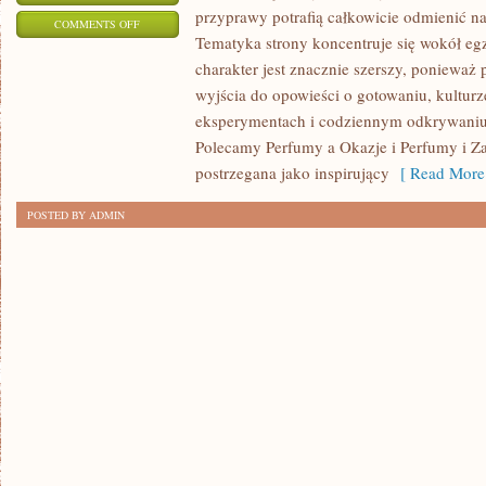
przyprawy potrafią całkowicie odmienić na
ON
COMMENTS OFF
Tematyka strony koncentruje się wokół egz
PERFUMY
charakter jest znacznie szerszy, ponieważ
MĘSKIE
wyjścia do opowieści o gotowaniu, kulturz
eksperymentach i codziennym odkrywani
Polecamy Perfumy a Okazje i Perfumy i Z
postrzegana jako inspirujący
[ Read More
POSTED BY ADMIN