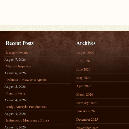
Recent Posts
Archives
Dla sportowców
August 2026
August 7, 2026
July 2026
Miłosne Inspiracje
June 2026
August 6, 2026
May 2026
Technika i Ustawienia Aparatu
April 2026
August 5, 2026
Trenuj z Pasją
March 2026
August 4, 2026
February 2026
Andy (Ameryka Południowa)
January 2026
August 3, 2026
December 2025
Instrumenty Muzyczne z Bliska
August 1, 2026
November 2025