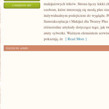
makijażowych trików. Strona łączy lekki ch
ON
COMMENTS OFF
osobom, które interesują się modą plus siz
ZAKUPY
indywidualnym podejściem do wyglądu. Po
PLUS
Samoakceptacja i Makijaż dla Twarzy Plus 
SIZE
różnorodne artykuły dotyczące tego, jak tw
atuty sylwetki. Ważnym elementem serwisu 
pokazują, że
[ Read More ]
POSTED BY ADMIN