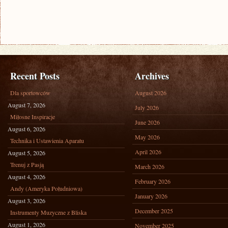
Recent Posts
Archives
Dla sportowców
August 2026
August 7, 2026
July 2026
Miłosne Inspiracje
June 2026
August 6, 2026
May 2026
Technika i Ustawienia Aparatu
April 2026
August 5, 2026
Trenuj z Pasją
March 2026
August 4, 2026
February 2026
Andy (Ameryka Południowa)
January 2026
August 3, 2026
December 2025
Instrumenty Muzyczne z Bliska
August 1, 2026
November 2025