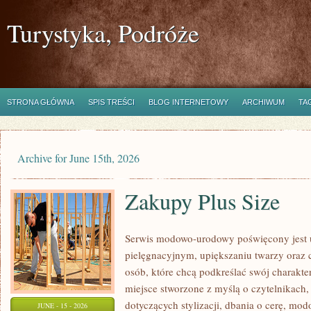
Turystyka, Podróże
STRONA GŁÓWNA
SPIS TREŚCI
BLOG INTERNETOWY
ARCHIWUM
TA
Archive for June 15th, 2026
Zakupy Plus Size
Serwis modowo-urodowy poświęcony jest u
pielęgnacyjnym, upiększaniu twarzy oraz 
osób, które chcą podkreślać swój charakter
miejsce stworzone z myślą o czytelnikach,
dotyczących stylizacji, dbania o cerę, mo
JUNE - 15 - 2026